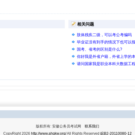
相关问题
肢体残疾二级，可以考公考编吗
毕业证没有到手的情况下也可以
国考、省考的区别是什么?
你好我是外省户籍，外省上学的本科
能参加2026年上半年的省考么？
请问国家我是职业本科大数据工
的公共相似专业可以在备注里说
版权所有: 安徽公务员考试网
联系我们
CopyRight 2026
http://www.ahgkw.org/
All Rights Reserved
皖B2-20110080-12