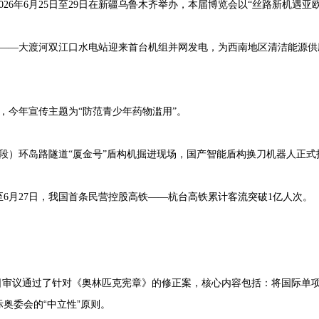
6年6月25日至29日在新疆乌鲁木齐举办，本届博览会以“丝路新机遇亚
——大渡河双江口水电站迎来首台机组并网发电，为西南地区清洁能源供应
，今年宣传主题为“防范青少年药物滥用”。
段）环岛路隧道“厦金号”盾构机掘进现场，国产智能盾构换刀机器人正式
月27日，我国首条民营控股高铁——杭台高铁累计客流突破1亿人次。
日审议通过了针对《奥林匹克宪章》的修正案，核心内容包括：将国际单
奥委会的“中立性”原则。