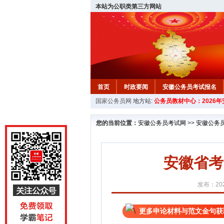
本站为公职类第三方网站
首页
时政要闻
安徽公务员考试报名
国家公务员网
地方站:
公务员教材中心：2026
安徽公务员行测试题
在线咨询
教材中
您的当前位置：
安徽公务员考试网
>>
安徽公务
安徽省考
发布：202
更多申论材料与范文金句获