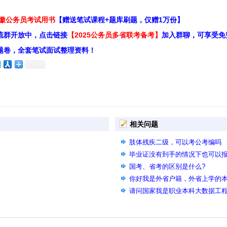
安徽公务员考试用书
【赠送笔试课程+题库刷题，仅赠1万份】
流群开放中，点击链接
【2025公务员多省联考备考】
加入群聊，可享受免
题卷，全套笔试面试整理资料！
相关问题
肢体残疾二级，可以考公考编吗
毕业证没有到手的情况下也可以
国考、省考的区别是什么?
你好我是外省户籍，外省上学的本科
能参加2026年上半年的省考么？
请问国家我是职业本科大数据工
的公共相似专业可以在备注里说