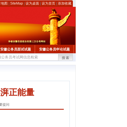
客地图
|
SiteMap
|
设为桌面
|
设为首页
|
添加收藏
安徽公务员面试试题
安徽公务员申论试题
搜索
澎湃正能量
要提问