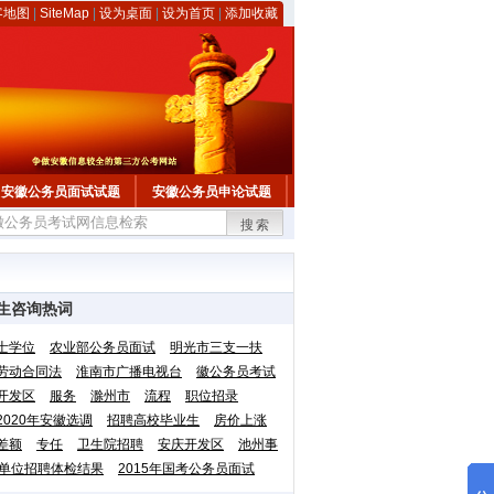
客地图
|
SiteMap
|
设为桌面
|
设为首页
|
添加收藏
安徽公务员面试试题
安徽公务员申论试题
搜索
生咨询热词
士学位
农业部公务员面试
明光市三支一扶
劳动合同法
淮南市广播电视台
徽公务员考试
开发区
服务
滁州市
流程
职位招录
2020年安徽选调
招聘高校毕业生
房价上涨
差额
专任
卫生院招聘
安庆开发区
池州事
单位招聘体检结果
2015年国考公务员面试