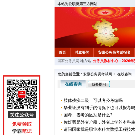
本站为公职类第三方网站
首页
时政要闻
安徽公务员考试报名
国家公务员网
地方站:
公务员教材中心：2026
安徽公务员行测试题
在线咨询
教材中
您的当前位置：
安徽公务员考试网
>
在线咨询
在线咨询
我要提问
肢体残疾二级，可以考公考编吗
毕业证没有到手的情况下也可以报考
国考、省考的区别是什么?
你好我是外省户籍，外省上学的本科生，2
请问国家我是职业本科大数据工程技术专