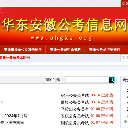
访
安徽事业单位及其他招考
安徽公务员申论资料
安徽公务员行测资料
年安徽公务员考试用书
心
我的问题：
考
宿州公务员考试
03-16 [已处理]
吗？
蚌埠公务员考试
03-16 [已处理]
马鞍山公务员考
01-08 [已处理]
024年7月应...
试
安庆公务员考试
01-08 [已处理]
业
业按照国家...
铜陵公务员考试
01-07 [已处理]