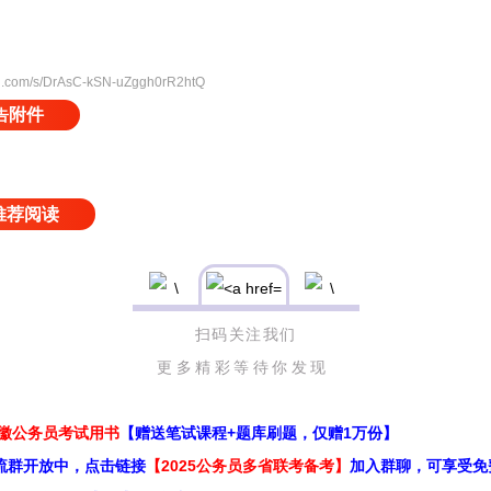
.qq.com/s/DrAsC-kSN-uZggh0rR2htQ
附件
告
推荐阅读
扫码关注我们
更多精彩等待你发现
安徽公务员考试用书
【赠送笔试课程+题库刷题，仅赠1万份】
流群开放中，点击链接
【2025公务员多省联考备考】
加入群聊，可享受免