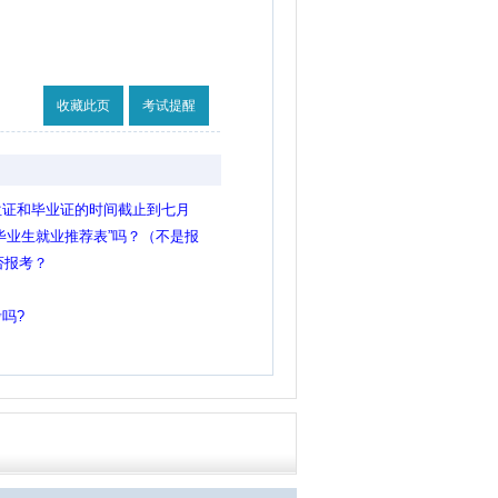
收藏此页
考试提醒
位证和毕业证的时间截止到七月
要在7月31号之前获得就可以是
毕业生就业推荐表”吗？（不是报
否报考？
吗?