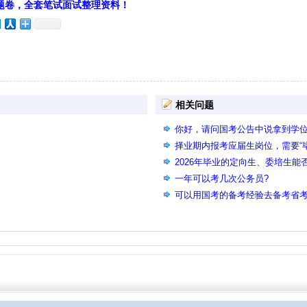
题卷，全套笔试面试整理资料！
相关问题
你好，请问国考公告中说拿到学
份，没有具体到哪一天，请问是只
择业期内报考应届生岗位，需要“
嘛
名推荐表）在哪个环节需要？
2026年毕业的定向生、委培生能
一年可以考几次公务员?
可以用国考的备考经验去备考省考