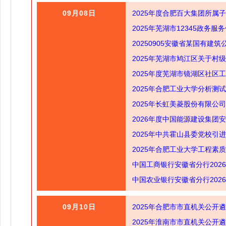
09月08日
2025年度合肥百大集团所属
2025年芜湖市12345政务
20250905安徽省某国有建
2025年芜湖市鸠江区关于村
2025年度芜湖市镜湖区社区
2025年合肥工业大学分析测
2025年长虹美菱股份有限
2026年度中国能源建设集团
2025年中共霍山县委党校引
2025年合肥工业大学工程素
中国工商银行安徽省分行202
中国农业银行安徽省分行202
09月10日
2025年合肥市市直机关公开
2025年淮南市市直机关公开