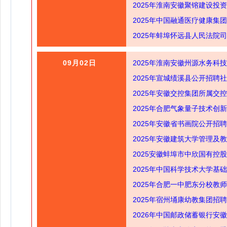
2025年淮南安徽聚镕建设投
2025年中国融通医疗健康集
2
025年蚌埠怀远县人民法院
09月02日
2025年淮南安徽州源水务科
2025年宣城绩溪县公开招聘
2025年安徽交控集团所属交
2025年合肥气象量子技术创
2025年安徽省书画院公开招
2025年安徽建筑大学管理及
2025安徽蚌埠市中欣国有控
2025年中国科学技术大学基
2025年合肥一中肥东分校教师
2025年宿州埇康幼教集团招
2026年中国邮政储蓄银行安