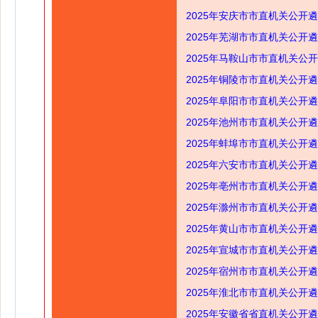
2025年安庆市市直机关公开
2025年芜湖市市直机关公开
2025年马鞍山市市直机关公
2025年铜陵市市直机关公开
2025年阜阳市市直机关公开
2025年池州市市直机关公开
2025年蚌埠市市直机关公开
2025年六安市市直机关公开
2025年亳州市市直机关公开
2025年滁州市市直机关公开
2025年黄山市市直机关公开
2025年宣城市市直机关公开
2025年宿州市市直机关公开
2025年淮北市市直机关公开
2025年安徽省省直机关公开遴