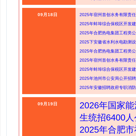
09月18日
2025年宿州首创水务有限责
2025年蚌埠综合保税区开发
2025年合肥热电集团工程类
2025下安徽省水利水电勘测
2025年合肥热电集团工程类
2025年宿州首创水务有限责
2025年蚌埠综合保税区开发
2025年池州市公安局公开招聘
2025年安徽招聘政府专职消
2026年国
09月19日
生统招6400
2025年合肥